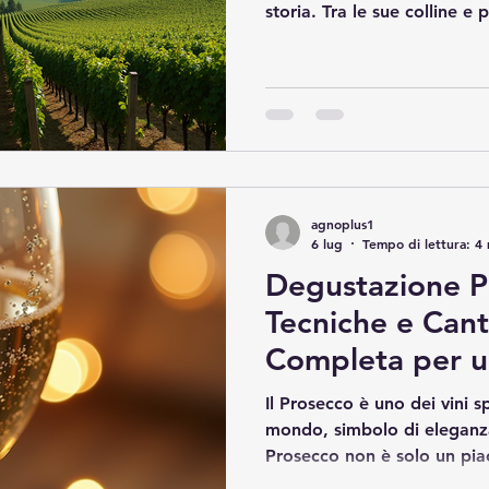
storia. Tra le sue colline e
delle cantine più rinomate 
vini di alta qualità e si cus
Partecipare a un tour eno
significa immergersi in un’
completa, fatta di profumi, 
questo articolo, racconterò 
come o
agnoplus1
6 lug
Tempo di lettura: 4
Degustazione P
Tecniche e Cant
Completa per u
Unica
Il Prosecco è uno dei vini 
mondo, simbolo di eleganza
Prosecco non è solo un piac
vero e proprio viaggio sens