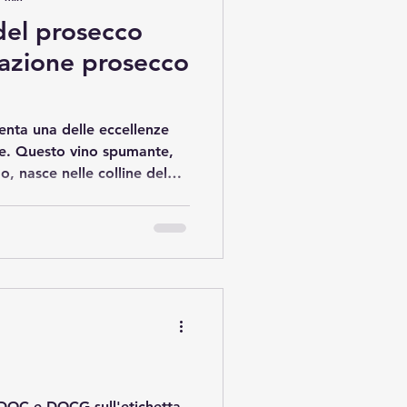
 del prosecco
tazione prosecco
senta una delle eccellenze
se. Questo vino spumante,
o, nasce nelle colline del
iulia, territori ricchi di
ola. Scoprire il gusto del
si in un’esperienza
ofumi delicati, bollicine fini
. L’arte della degustazione
zione del prosecco è
 DOC e DOCG sull'etichetta.