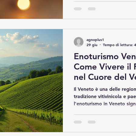
olfatto e gusto. In questo a
tecniche fondamentali per 
del Prosecco e vi guiderò a
più rinomate nelle colline 
Valdobbiadene, cuore pulsa
agnoplus1
italiana. Tecnich
29 giu
Tempo di lettura: 
Enoturismo Ven
Come Vivere il 
nel Cuore del 
Il Veneto è una delle regioni
tradizione vitivinicola e p
l'enoturismo in Veneto sign
mondo di sapori, storia e n
eccellenze di una terra che
proprio simbolo culturale. I
racconterò come organizzar