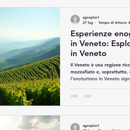
percorso tra le migliori de
italiane, offrendo consigli p
agnoplus1
27 lug
Tempo di lettura: 
Esperienze eno
in Veneto: Espl
in Veneto
Il Veneto è una regione ricc
mozzafiato e, soprattutto, d
l'enoturismo in Veneto sign
mondo di sapori autentici, 
vivere esperienze uniche tra 
questo articolo, condivido 
attraverso le migliori espe
Veneto, con consigli pratic
appieno di questa terra str
agnoplus1