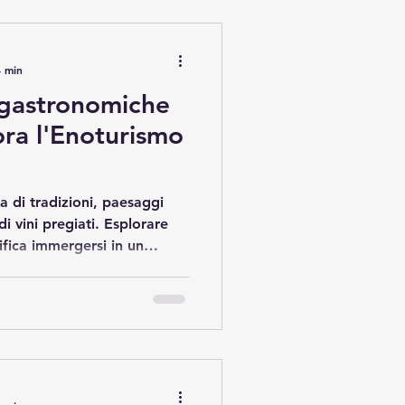
gustazioni di Prosecco
ratici per chi desidera viver
4 min
gastronomiche
ora l'Enoturismo
a di tradizioni, paesaggi
i vini pregiati. Esplorare
ifica immergersi in un
scoprire cantine storiche e
le colline e le vigne. In
con voi un viaggio
rienze enogastronomiche in
i e suggerimenti per godere
aordinaria. Scoprire le esper