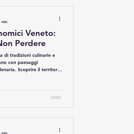
li pratici e suggerimenti
ta esperienza unica.
3 min
nomici Veneto:
Non Perdere
a di tradizioni culinarie e
ciano con paesaggi
enaria. Scoprire il territorio
un modo unico per
cale. I tour enogastronomici
 imperdibile per
visitare cantine storiche e
oduzione artigianale. In
cune delle esperienze più
3 min