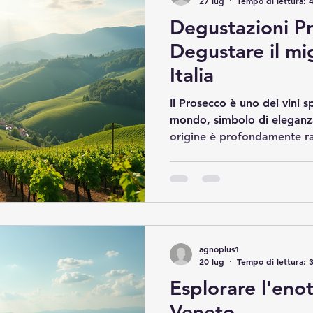
27 lug
Tempo di lettura: 
Degustazioni Pr
Degustare il mi
Italia
Il Prosecco è uno dei vini 
mondo, simbolo di eleganza
origine è profondamente rad
Veneto, in particolare nell
Valdobbiadene, riconosciu
dell'Umanità dall'UNESCO. 
prosecco in Italia significa
sensoriale unica, fatta di pr
e sapori equilibrati. In que
agnoplus1
vivere al megl
20 lug
Tempo di lettura: 
Esplorare l'eno
Veneto