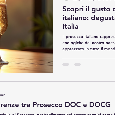
Scopri il gusto
italiano: degus
Italia
Il prosecco italiano rappre
enologiche del nostro pae
apprezzato in tutto il mond
Veneto e del Friuli Venezia G
storia e tradizione vitivinic
prosecco significa immerger
sensoriale unica, fatta di pr
e sapori freschi e armoniosi
prosecco Italia La degusta
 min
fferenze tra Prosecco DOC e DOCG
ttiglia di Prosecco, probabilmente hai notato termini come