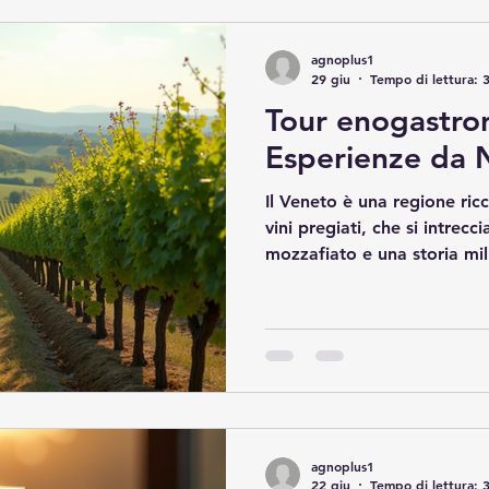
nel Veneto, offrendo consig
per godere appieno di ques
agnoplus1
Scoprire il Territori
29 giu
Tempo di lettura: 
Tour enogastro
Esperienze da 
Il Veneto è una regione ricc
vini pregiati, che si intrec
mozzafiato e una storia mill
attraverso i suoi sapori è 
immergersi nella cultura lo
rappresentano un’occasione
assaporare prodotti tipici, 
conoscere le tecniche di pr
questo articolo, esploro al
autentiche e
agnoplus1
22 giu
Tempo di lettura: 