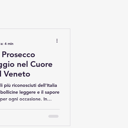
ra: 4 min
 Prosecco
aggio nel Cuore
el Veneto
 più riconosciuti dell’Italia
bollicine leggere e il sapore
per ogni occasione. In
lline di Conegliano e
ione di Prosecco diventa
 di unire cultura, natura e
lo, racconterò il mio