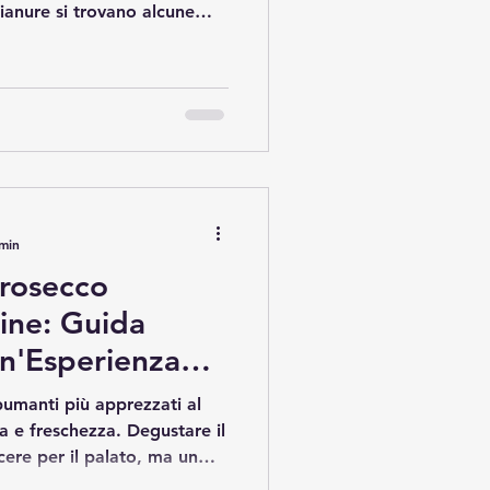
 pianure si trovano alcune
d’Italia, dove si producono
todiscono sapori autentici.
gastronomico in Veneto
esperienza sensoriale
colori e sapori unici. In
il fascino di queste visite e
 min
rosecco
ine: Guida
n'Esperienza
spumanti più apprezzati al
 e freschezza. Degustare il
ere per il palato, ma un
oriale che coinvolge vista,