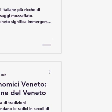
 italiane più ricche di
aesaggi mozzafiato.
eneto significa immergersi
ici, storia millenaria e
uesto articolo, condivido con
colline, le cantine e i
 regione una meta
ino e la cultura che lo
ismo in Veneto: un viaggio
4 min
nomici Veneto:
tine del Veneto
a di tradizioni
ano le radici in secoli di