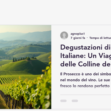
agnoplus1
7 giorni fa
Tempo di lettu
Degustazioni di
Italiane: Un Vi
delle Colline d
Il Prosecco è uno dei simboli
nel mondo del vino. Le sue 
fresco lo rendono perfetto 
Italia, soprattutto nelle co
Valdobbiadene, la degustaz
un’esperienza unica, capace
tradizione. In questo artico