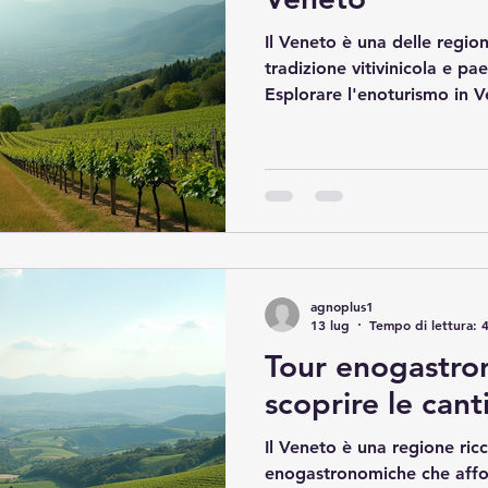
Il Veneto è una delle regioni
tradizione vitivinicola e p
Esplorare l'enoturismo in V
in un mondo di sapori autent
scenari naturali unici. In q
voi un viaggio attraverso le 
borghi che rendono questa
imperdibile per chi ama il v
circonda. Scoprire l'enotur
tra vigne e t
agnoplus1
13 lug
Tempo di lettura: 
Tour enogastro
scoprire le can
Il Veneto è una regione ricc
enogastronomiche che affond