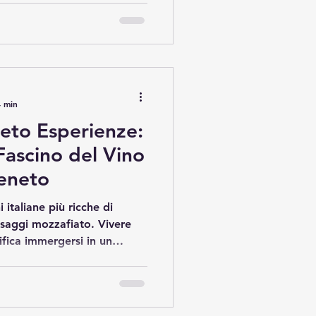
rticolo, esplorerò le
una corretta degustazione
lla scoperta delle cantine
di Conegliano
nte di questa eccellenza
4 min
eto Esperienze:
Fascino del Vino
Veneto
 italiane più ricche di
aesaggi mozzafiato. Vivere
ifica immergersi in un
atura, scoprendo le
 ha fatto del vino un vero e
n questo articolo,
e un viaggio enoturistico