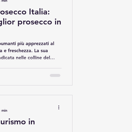
4 min
osecco Italia:
glior prosecco in
spumanti più apprezzati al
 e freschezza. La sua
icata nelle colline del
a zona di Conegliano
ta come Patrimonio
Degustare il miglior
 immergersi in un’esperienza
ofumi delicati, bollicine fini
sto articolo, esplorerò come
3 min
turismo in